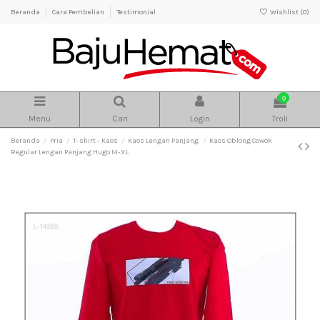
Beranda
Cara Pembelian
Testimonial
Wishlist (
0
)
0
Menu
Cari
Login
Troli
Beranda
Pria
T-shirt - Kaos
Kaos Lengan Panjang
Kaos Oblong Cowok
Regular Lengan Panjang Hugo M-XL