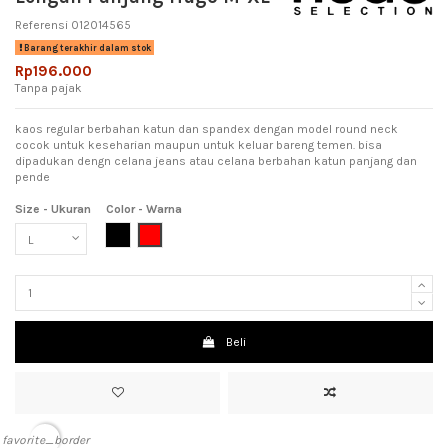
Referensi
012014565
Barang terakhir dalam stok
Rp196.000
Tanpa pajak
kaos regular berbahan katun dan spandex dengan model round neck
cocok untuk keseharian maupun untuk keluar bareng temen. bisa
dipadukan dengn celana jeans atau celana berbahan katun panjang dan
pende
Size - Ukuran
Color - Warna
Black (Hitam)
Red (Merah)
Beli
favorite_border