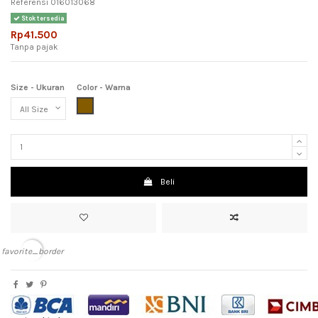
Referensi
016013068
Stok tersedia
Rp41.500
Tanpa pajak
Size - Ukuran
Color - Warna
Brown (Coklat)
Beli
favorite_border