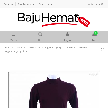
Beranda
Cara Pembelian
Testimonial
Wishlist (
0
)
0
Menu
Cari
Login
Troli
Beranda
Wanita
Kaos
Kaos Lengan Panjang
Manset Polos Cewek
Lengan Panjang Lina