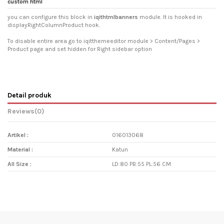
custom html
you can configure this block in
iqithtmlbanners
module. It is hooked in
displayRightColumnProduct hook.
To disable entire area go to iqitthemeeditor module > Content/Pages >
Product page and set hidden for Right sidebar option
Detail produk
Reviews
(0)
Artikel :
016013068
Material :
Katun
All Size :
LD:80 PB:55 PL:56 CM