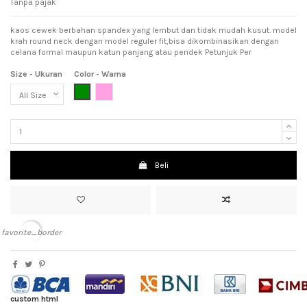
Tanpa pajak
kaos cewek berbahan spandex yang lembut dan tidak mudah kusut. model
krah round neck dengan model reguler fit,bisa dikombinasikan dengan
celana formal maupun katun panjang atau pendek Petunjuk Per
Size - Ukuran
Color - Warna
Dark Green (Hijau Tua)
Pink (Meah Muda)
Beli
favorite_border
custom html