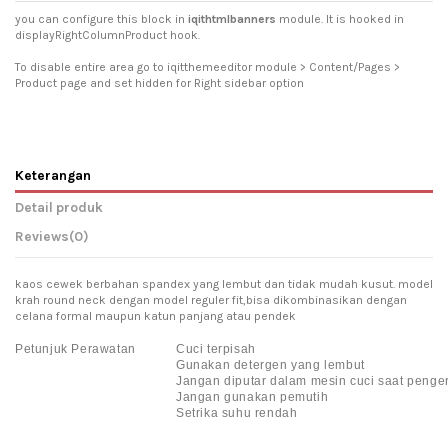
you can configure this block in
iqithtmlbanners
module. It is hooked in
displayRightColumnProduct hook.
To disable entire area go to iqitthemeeditor module > Content/Pages >
Product page and set hidden for Right sidebar option
Keterangan
Detail produk
Reviews
(0)
kaos cewek berbahan spandex yang lembut dan tidak mudah kusut. model
krah round neck dengan model reguler fit,bisa dikombinasikan dengan
celana formal maupun katun panjang atau pendek
Petunjuk Perawatan
Cuci terpisah
Gunakan detergen yang lembut
Jangan diputar dalam mesin cuci saat penge
Jangan gunakan pemutih
Setrika suhu rendah