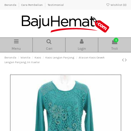
Beranda
Cara Pembelian
Testimonial
Wishlist (
0
)
0
Menu
Cari
Login
Troli
Beranda
Wanita
Kaos
Kaos Lengan Panjang
Atasan Kaos Cewek
Lengan Panjang Jin Xuelai