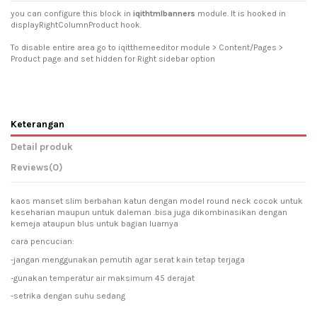
you can configure this block in
iqithtmlbanners
module. It is hooked in
displayRightColumnProduct hook.
To disable entire area go to iqitthemeeditor module > Content/Pages >
Product page and set hidden for Right sidebar option
Keterangan
Detail produk
Reviews
(0)
kaos manset slim berbahan katun dengan model round neck cocok untuk
keseharian maupun untuk daleman .bisa juga dikombinasikan dengan
kemeja ataupun blus untuk bagian luarnya
cara pencucian:
-jangan menggunakan pemutih agar serat kain tetap terjaga
-gunakan temperatur air maksimum 45 derajat
-setrika dengan suhu sedang