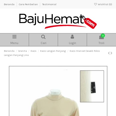
Beranda
Cara Pembelian
Testimonial
Wishlist (
0
)
0
Menu
Cari
Login
Troli
Beranda
Wanita
Kaos
Kaos Lengan Panjang
Kaos Manset Cewek Polos
Lengan Panjang Lina