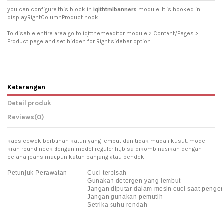
you can configure this block in
iqithtmlbanners
module. It is hooked in
displayRightColumnProduct hook.
To disable entire area go to iqitthemeeditor module > Content/Pages >
Product page and set hidden for Right sidebar option
Keterangan
Detail produk
Reviews
(0)
kaos cewek berbahan katun yang lembut dan tidak mudah kusut. model
krah round neck dengan model reguler fit,bisa dikombinasikan dengan
celana jeans maupun katun panjang atau pendek
Petunjuk Perawatan
Cuci terpisah
Gunakan detergen yang lembut
Jangan diputar dalam mesin cuci saat penge
Jangan gunakan pemutih
Setrika suhu rendah