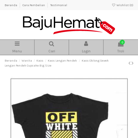
Beranda
Cara Pembelian
Testimonial
Wishlist (
0
)
0
Menu
Cari
Login
Troli
Beranda
Wanita
Kaos
Kaos Lengan Pendek
Kaos Oblong Cewek
Lengan Pendek Cupcake Big Size