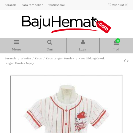
Beranda
Cara Pembelian
Testimonial
Wishlist (
0
)
0
Menu
Cari
Login
Troli
Beranda
Wanita
Kaos
Kaos Lengan Pendek
Kaos Oblong Cewek
Lengan Pendek Popsy