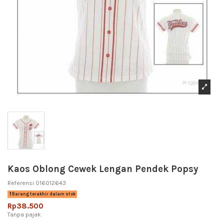
Kaos Oblong Cewek Lengan Pendek Popsy
Referensi
016012643
Barang terakhir dalam stok
Rp38.500
Tanpa pajak