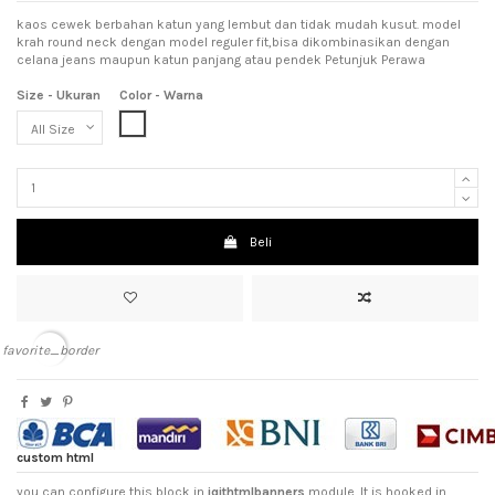
kaos cewek berbahan katun yang lembut dan tidak mudah kusut. model
krah round neck dengan model reguler fit,bisa dikombinasikan dengan
celana jeans maupun katun panjang atau pendek Petunjuk Perawa
Size - Ukuran
Color - Warna
White (Putih)
Beli
favorite_border
custom html
you can configure this block in
iqithtmlbanners
module. It is hooked in