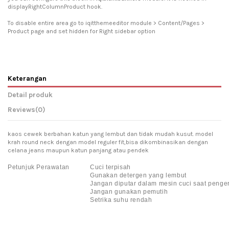
displayRightColumnProduct hook.
To disable entire area go to iqitthemeeditor module > Content/Pages >
Product page and set hidden for Right sidebar option
Keterangan
Detail produk
Reviews
(0)
kaos cewek berbahan katun yang lembut dan tidak mudah kusut. model
krah round neck dengan model reguler fit,bisa dikombinasikan dengan
celana jeans maupun katun panjang atau pendek
Petunjuk Perawatan
Cuci terpisah
Gunakan detergen yang lembut
Jangan diputar dalam mesin cuci saat penge
Jangan gunakan pemutih
Setrika suhu rendah