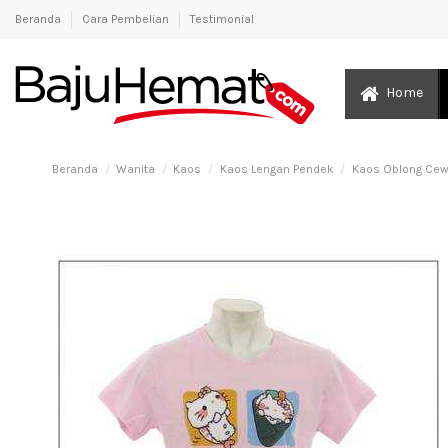
Beranda
Cara Pembelian
Testimonial
Home
Beranda
Wanita
Kaos
Kaos Lengan Pendek
Kaos Oblong Cew