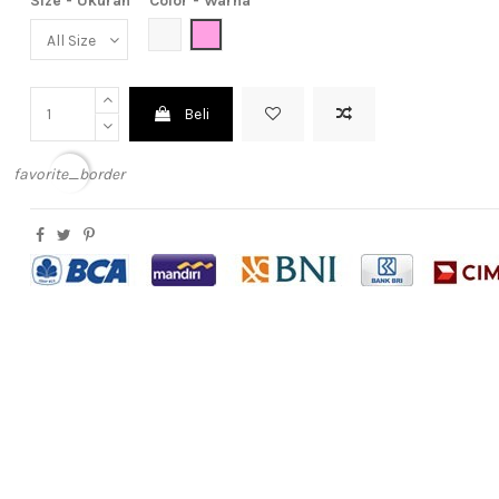
Size - Ukuran
Color - Warna
Broken White (Putih Tulang)
Pink (Meah Muda)
Beli
favorite_border