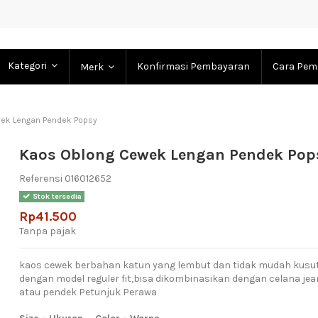
Kategori
Konfirmasi Pembayaran
Cara Pem
Merk
ek Lengan Pendek Popsy
Kaos Oblong Cewek Lengan Pendek Pop
Referensi
016012652
Stok tersedia
Rp41.500
Tanpa pajak
kaos cewek berbahan katun yang lembut dan tidak mudah kusut
dengan model reguler fit,bisa dikombinasikan dengan celana j
atau pendek Petunjuk Perawa