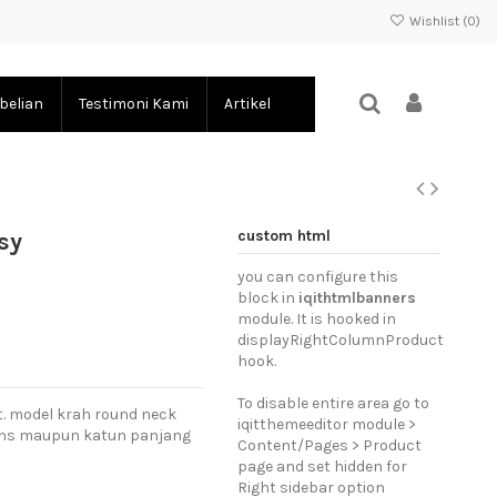
Wishlist (
0
)
belian
Testimoni Kami
Artikel
custom html
sy
you can configure this
block in
iqithtmlbanners
module. It is hooked in
displayRightColumnProduct
hook.
To disable entire area go to
. model krah round neck
iqitthemeeditor module >
eans maupun katun panjang
Content/Pages > Product
page and set hidden for
Right sidebar option