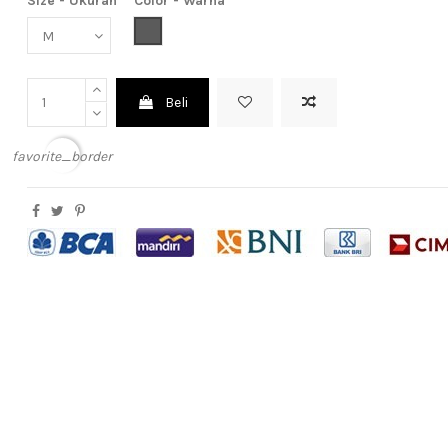
Size - Ukuran
Color - Warna
Dark Grey (Abu Tua)
Beli
favorite_border