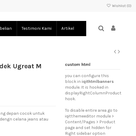
Wishlist (
0
)
belian
Testimoni Kami
Artikel
custom html
dek Ugreat M
you can configure this
block in
iqithtmlbanners
module. It is hooked in
displayRightColumnProduct
hook.
To disable entire area go to
ing depan cocok untuk
iqitthemeeditor module >
dengn celana jeans atau
Content/Pages > Product
page and set hidden for
Right sidebar option