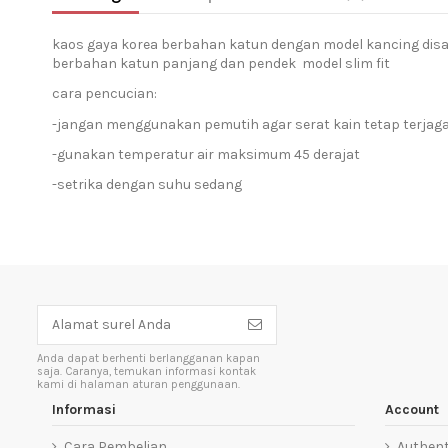
kaos gaya korea berbahan katun dengan model kancing disa
berbahan katun panjang dan pendek model slim fit
cara pencucian:
-jangan menggunakan pemutih agar serat kain tetap terjag
-gunakan temperatur air maksimum 45 derajat
-setrika dengan suhu sedang
Anda dapat berhenti berlangganan kapan
saja. Caranya, temukan informasi kontak
kami di halaman aturan penggunaan.
Informasi
Account
Cara Pembelian
Authent