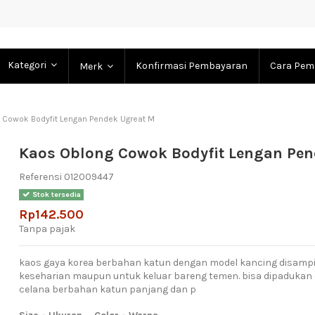
Kategori
Konfirmasi Pembayaran
Cara Pem
Merk
 Cowok Bodyfit Lengan Pendek Ugreat M
Kaos Oblong Cowok Bodyfit Lengan Pen
Referensi
012009447
Stok tersedia
Rp142.500
Tanpa pajak
kaos gaya korea berbahan katun dengan model kancing disamp
keseharian maupun untuk keluar bareng temen. bisa dipadukan 
celana berbahan katun panjang dan p