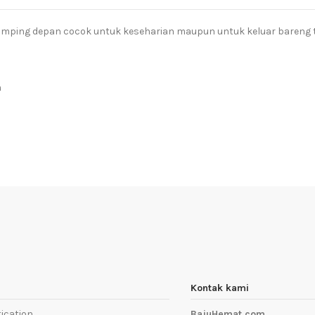
mping depan cocok untuk keseharian maupun untuk keluar bareng t
a
Kontak kami
ication
BajuHemat.com