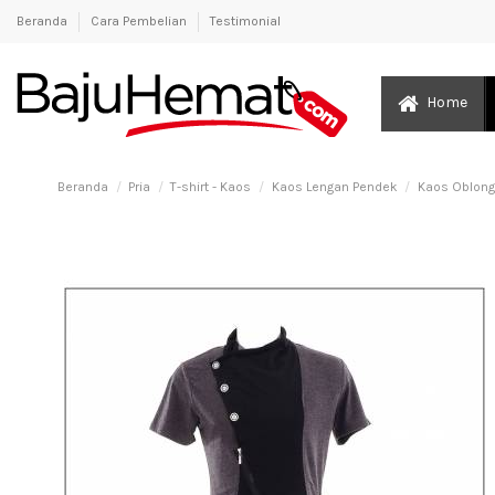
Beranda
Cara Pembelian
Testimonial
Home
Beranda
Pria
T-shirt - Kaos
Kaos Lengan Pendek
Kaos Oblong