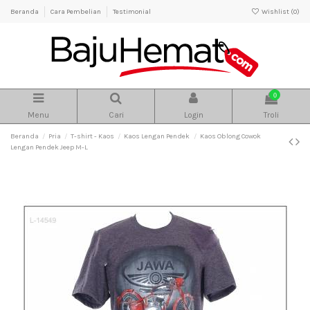
Beranda
Cara Pembelian
Testimonial
Wishlist (
0
)
0
Menu
Cari
Login
Troli
Beranda
Pria
T-shirt - Kaos
Kaos Lengan Pendek
Kaos Oblong Cowok
Lengan Pendek Jeep M-L