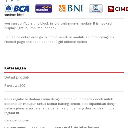
custom html
you can configure this block in
iqithtmlbanners
module. It is hooked in
displayRightColumnProduct hook.
To disable entire area go to iqitthemeeditor module > Content/Pages >
Product page and set hidden for Right sidebar option
Keterangan
Detail produk
Reviews
(0)
kaos regular berbahan katun dengan model round neck cocok untuk
keseharian maupun untuk keluar bareng temen. bisa dipadukan dengn
celana jeans atau celana berbahan katun panjang dan pendek model
regular fit
cara pencucian:
-jangan menggunakan pemutih agar serat kain tetap terjaga