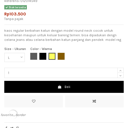
Referensi
012014549
Stok tersedia
Rp103.500
Tanpa pajak
kaos regular berbahan katun dengan model round neck cocok untuk
keseharian maupun untuk keluar bareng temen. bisa dipadukan dengn
celana jeans atau celana berbahan katun panjang dan pendek model reg
Size - Ukuran
Color - Warna
Dark Grey (Abu Tua)
Black (Hitam)
Yellow (Kuning)
Brown (Coklat)
Beli
favorite_border