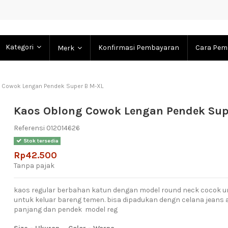
Kategori
Konfirmasi Pembayaran
Cara Pem
Merk
 Cowok Lengan Pendek Super B M-XL
Kaos Oblong Cowok Lengan Pendek Sup
Referensi
012014626
Stok tersedia
Rp42.500
Tanpa pajak
kaos regular berbahan katun dengan model round neck cocok 
untuk keluar bareng temen. bisa dipadukan dengn celana jeans
panjang dan pendek model reg