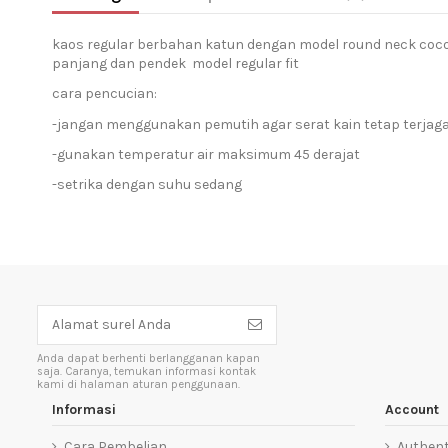
kaos regular berbahan katun dengan model round neck coco
panjang dan pendek model regular fit
cara pencucian:
-jangan menggunakan pemutih agar serat kain tetap terjag
-gunakan temperatur air maksimum 45 derajat
-setrika dengan suhu sedang
Anda dapat berhenti berlangganan kapan
saja. Caranya, temukan informasi kontak
kami di halaman aturan penggunaan.
Informasi
Account
Cara Pembelian
Authent