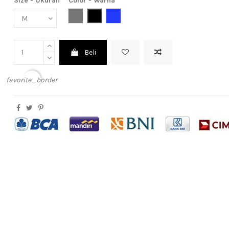
Size - Ukuran
Color - Warna
Grey (Abu-Abu)
Black (Hitam)
Blue (Biru)
Beli
favorite_border