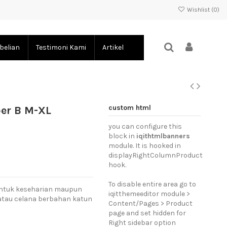
Wishlist (
0
)
belian
Testimoni Kami
Artikel
custom html
er B M-XL
you can configure this
block in
iqithtmlbanners
module. It is hooked in
displayRightColumnProduct
hook.
To disable entire area go to
untuk keseharian maupun
iqitthemeeditor module >
 atau celana berbahan katun
Content/Pages > Product
page and set hidden for
Right sidebar option