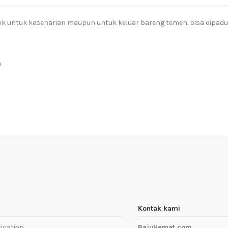
k untuk keseharian maupun untuk keluar bareng temen. bisa dipad
a
Kontak kami
ication
BajuHemat.com