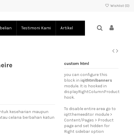
Wishlist (
0
)
belian
Testimoni Kami
Artikel
custom html
eire
you can configure this
block in
iqithtmlbanners
module. It is hooked in
displayRightColumnProduct
hook.
To disable entire area go to
untuk keseharian maupun
iqitthemeeditor module >
 atau celana berbahan katun
Content/Pages > Product
page and set hidden for
Right sidebar option