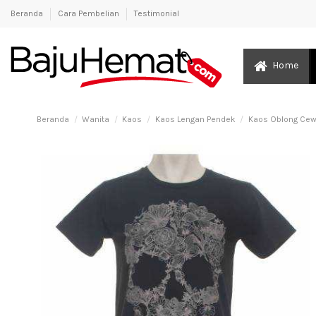
Beranda
Cara Pembelian
Testimonial
Home
Beranda
Wanita
Kaos
Kaos Lengan Pendek
Kaos Oblong Cew