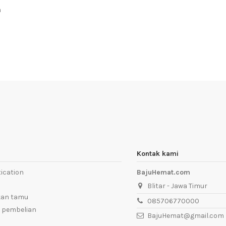
a
Kontak kami
ication
BajuHemat.com
Blitar - Jawa Timur
kan tamu
085706770000
 pembelian
BajuHemat@gmail.com