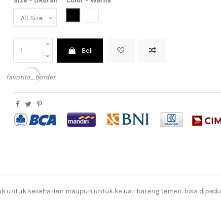
Size - Ukuran
Color - Warna
Black (Hitam)
White (Putih)
Beli
favorite_border
k untuk keseharian maupun untuk keluar bareng temen. bisa dipad