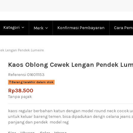
Kategori
Konfirmasi Pembayaran
Cara Pem
Merk
ek Lengan Pendek Lumeire
Kaos Oblong Cewek Lengan Pendek Lum
Referensi
016011153
Barang terakhir dalam stok
Rp38.500
Tanpa pajak
kaos regular berbahan katun dengan model round neck cocok 
untuk keluar bareng temen. bisa dipadukan dengn celana jeans
panjang dan pendek model reg