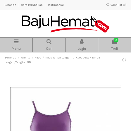
Beranda
Cara Pembelian
Testimonial
Wishlist (
0
)
0
Menu
Cari
Login
Troli
Beranda
Wanita
Kaos
Kaos Tanpa Lengan
Kaos Cewek Tanpa
Lengan/Tangtop NB