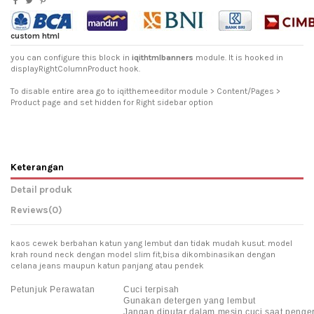
custom html
you can configure this block in
iqithtmlbanners
module. It is hooked in
displayRightColumnProduct hook.
To disable entire area go to iqitthemeeditor module > Content/Pages >
Product page and set hidden for Right sidebar option
Keterangan
Detail produk
Reviews
(0)
kaos cewek berbahan katun yang lembut dan tidak mudah kusut. model
krah round neck dengan model slim fit,bisa dikombinasikan dengan
celana jeans maupun katun panjang atau pendek
Petunjuk Perawatan
Cuci terpisah
Gunakan detergen yang lembut
Jangan diputar dalam mesin cuci saat penge