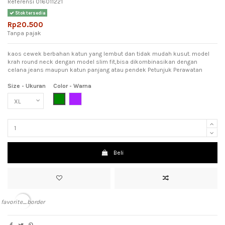
Referensi
016011221
Stok tersedia
Rp20.500
Tanpa pajak
kaos cewek berbahan katun yang lembut dan tidak mudah kusut. model
krah round neck dengan model slim fit,bisa dikombinasikan dengan
celana jeans maupun katun panjang atau pendek Petunjuk Perawatan
Size - Ukuran
Color - Warna
Dark Green (Hijau Tua)
Purple (Ungu)
Beli
favorite_border