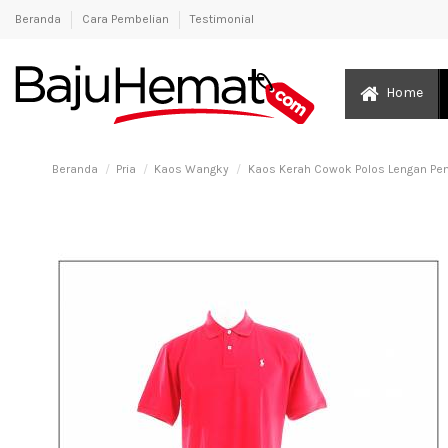
Beranda
Cara Pembelian
Testimonial
Home
Beranda
Pria
Kaos Wangky
Kaos Kerah Cowok Polos Lengan Pen