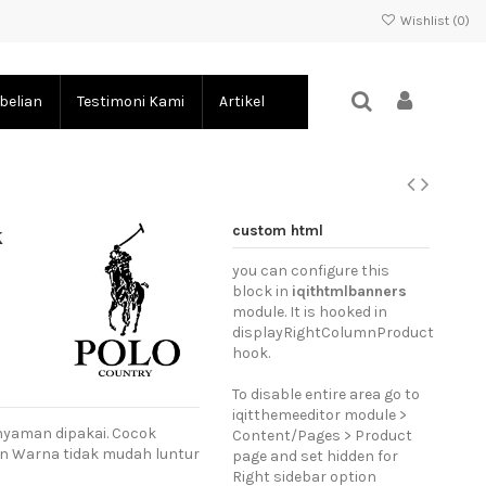
Wishlist (
0
)
belian
Testimoni Kami
Artikel
custom html
k
you can configure this
block in
iqithtmlbanners
module. It is hooked in
displayRightColumnProduct
hook.
To disable entire area go to
iqitthemeeditor module >
nyaman dipakai. Cocok
Content/Pages > Product
an Warna tidak mudah luntur
page and set hidden for
Right sidebar option