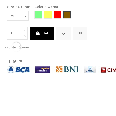
Size - Ukuran
Color - Warna
Light Green (Hijau Muda)
Yellow (Kuning)
Red (Merah)
Brown (Coklat)
Beli
favorite_border