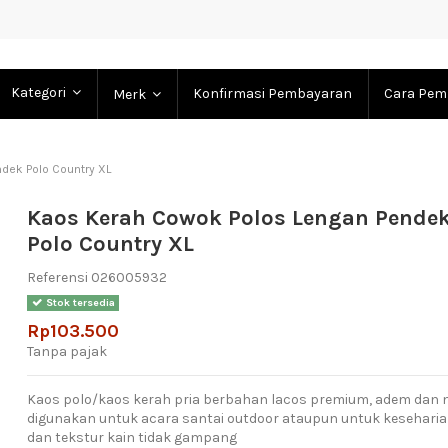
Kategori
Konfirmasi Pembayaran
Cara Pem
Merk
dek Polo Country XL
Kaos Kerah Cowok Polos Lengan Pende
Polo Country XL
Referensi
026005932
Stok tersedia
Rp103.500
Tanpa pajak
Kaos polo/kaos kerah pria berbahan lacos premium, adem dan 
digunakan untuk acara santai outdoor ataupun untuk kesehari
dan tekstur kain tidak gampang