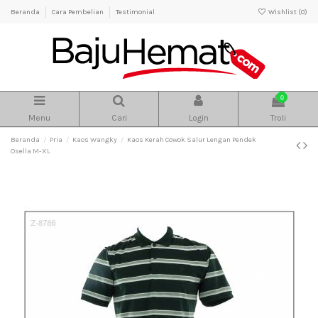
Beranda
Cara Pembelian
Testimonial
Wishlist (
0
)
0
Menu
Cari
Login
Troli
Beranda
Pria
Kaos Wangky
Kaos Kerah Cowok Salur Lengan Pendek
Osella M-XL