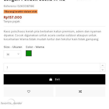
Referensi
026008786
Barang terakhir dalam stok
Rp157.000
Tanpa pajak
Kaos polo/kaos kerah pria berbahan katun premium, adem dan nyaman
dipakai. Cocok digunakan untuk acara santai outdoor ataupun untuk
keseharian Warna tidak mudah luntur dan tekstur kain tidak gampang
Size - Ukuran
Color - Warna
Dark Green (Hijau Tua)
Beli
favorite_border