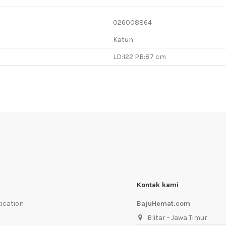
026008864
Katun
LD:122 PB:87 cm
Kontak kami
ication
BajuHemat.com
Blitar - Jawa Timur