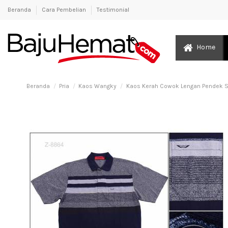
Beranda
Cara Pembelian
Testimonial
Home
Beranda
Pria
Kaos Wangky
Kaos Kerah Cowok Lengan Pendek S