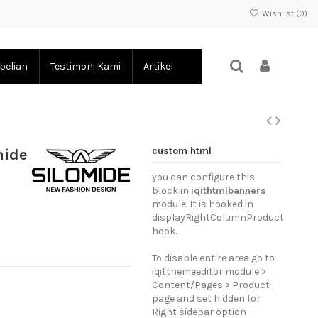
Wishlist (
0
)
belian
Testimoni Kami
Artikel
custom html
mide
you can configure this
block in
iqithtmlbanners
module. It is hooked in
displayRightColumnProduct
hook.
To disable entire area go to
iqitthemeeditor module >
Content/Pages > Product
page and set hidden for
Right sidebar option