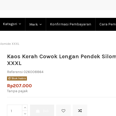
Kategori
Konfirmasi Pembayaran
Cara Pem
Merk
ilomide XXXL
Kaos Kerah Cowok Lengan Pendek Silo
XXXL
Referensi
026008864
Stok habis
Rp207.000
Tanpa pajak
Beli