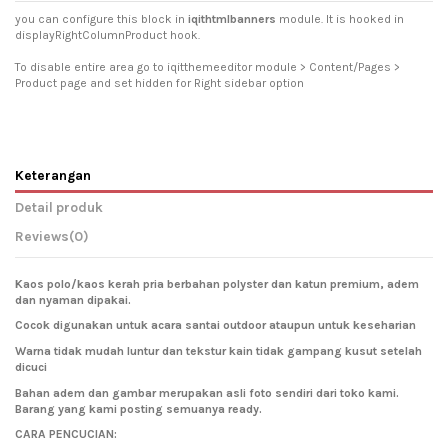
you can configure this block in
iqithtmlbanners
module. It is hooked in
displayRightColumnProduct hook.
To disable entire area go to iqitthemeeditor module > Content/Pages >
Product page and set hidden for Right sidebar option
Keterangan
Detail produk
Reviews
(0)
Kaos polo/kaos kerah pria berbahan polyster dan katun premium, adem
dan nyaman dipakai.
Cocok digunakan untuk acara santai outdoor ataupun untuk keseharian
Warna tidak mudah luntur dan tekstur kain tidak gampang kusut setelah
dicuci
Bahan adem dan gambar merupakan asli foto sendiri dari toko kami.
Barang yang kami posting semuanya ready.
CARA PENCUCIAN: