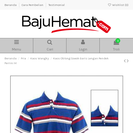
Beranda
Cara Pembelian
Testimonial
Wishlist (
0
)
0
Menu
Cari
Login
Troli
Beranda
Pria
Kaos Wangky
Kaos Oblong Cowok Garis Lengan Pendek
Ferrini M