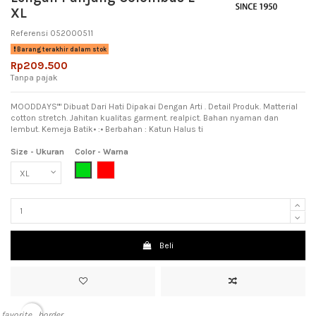
XL
Referensi
052000511
Barang terakhir dalam stok
Rp209.500
Tanpa pajak
MOODDAYS"" Dibuat Dari Hati Dipakai Dengan Arti . Detail Produk. Matterial
cotton stretch. Jahitan kualitas garment. realpict. Bahan nyaman dan
lembut. Kemeja Batik• :• Berbahan : Katun Halus ti
Size - Ukuran
Color - Warna
Green (Hijau)
Red (Merah)
Beli
favorite_border