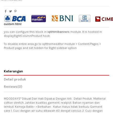
custom html
you can configure this block in
iqithtmlbanners
module. It is hooked in
displayRightColumnProduct hook.
To disable entire area go to iqitthemeeditor module > Content/Pages >
Product page and set hidden for Right sidebar option
Keterangan
Detail produk
Reviews
(0)
MOODDAYS" Dibuat Dari Hati Dipakai Dengan Arti . Detail Produk. Matterial
cotton stretch. Jahitan kualitas garment. realpict. Bahan nyaman dan
lembut. Kemeja Batik• :• Berbahan : Katun Halus tidak berbulu Garment
care:1. Cuci dengan air suhu dibawah 40 derajat celcius 2. Cuci dengan