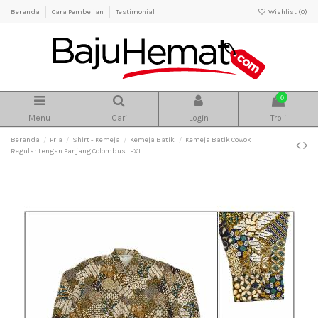
Beranda
Cara Pembelian
Testimonial
Wishlist (
0
)
0
Menu
Cari
Login
Troli
Beranda
Pria
Shirt - Kemeja
Kemeja Batik
Kemeja Batik Cowok
Regular Lengan Panjang Colombus L-XL