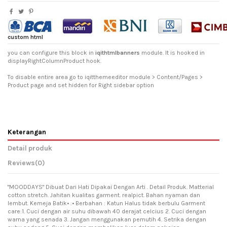
custom html
you can configure this block in
iqithtmlbanners
module. It is hooked in
displayRightColumnProduct hook.
To disable entire area go to iqitthemeeditor module > Content/Pages >
Product page and set hidden for Right sidebar option
Keterangan
Detail produk
Reviews
(0)
"MOODDAYS" Dibuat Dari Hati Dipakai Dengan Arti . Detail Produk. Matterial
cotton stretch. Jahitan kualitas garment. realpict. Bahan nyaman dan
lembut. Kemeja Batik• :• Berbahan : Katun Halus tidak berbulu Garment
care:1. Cuci dengan air suhu dibawah 40 derajat celcius 2. Cuci dengan
warna yang senada 3. Jangan menggunakan pemutih 4. Setrika dengan