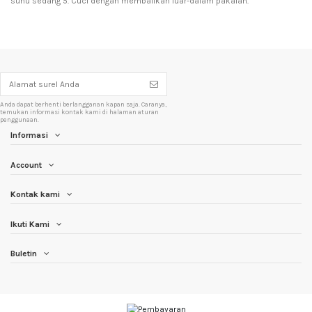
suhu sedang 5. Cuci dengan membalikan luar-dalam pakaian.
Anda dapat berhenti berlangganan kapan saja. Caranya,
temukan informasi kontak kami di halaman aturan
penggunaan.
Informasi
Account
Kontak kami
Ikuti Kami
Buletin