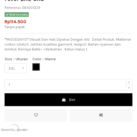
Referensi
061001223
Stok tersedia
Rp114.500
Tanpa pajak
""MOODDAYS"" Dibuat Dari Hati Dipakai Dengan Arti . Detail Produk. Matterial
cotton stretch. Jahitan kualitas garment. realpict. Bahan nyaman dan
lembut. Kemeja Batik• :• Berbahan : Katun Halus t
Size - Ukuran
Color - Warna
Black (Hitam)
Beli
favorite_border