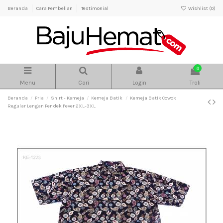
Beranda
Cara Pembelian
Testimonial
Wishlist (
0
)
0
Menu
Cari
Login
Troli
Beranda
Pria
Shirt - Kemeja
Kemeja Batik
Kemeja Batik Cowok
Regular Lengan Pendek Fever 2XL-3XL