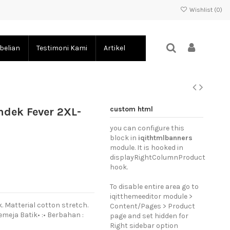
Wishlist (
0
)
belian
Testimoni Kami
Artikel
custom html
dek Fever 2XL-
you can configure this
block in
iqithtmlbanners
module. It is hooked in
displayRightColumnProduct
hook.
To disable entire area go to
iqitthemeeditor module >
. Matterial cotton stretch.
Content/Pages > Product
meja Batik• :• Berbahan :
page and set hidden for
Right sidebar option