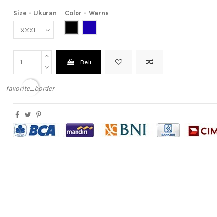
Size - Ukuran
Color - Warna
Black (Hitam)
Dark Blue (Biru Tua)
Beli
favorite_border