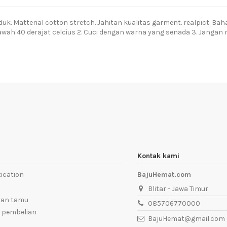
duk. Matterial cotton stretch. Jahitan kualitas garment. realpict. B
ibawah 40 derajat celcius 2. Cuci dengan warna yang senada 3. Janga
Kontak kami
ication
BajuHemat.com
Blitar - Jawa Timur
kan tamu
085706770000
 pembelian
BajuHemat@gmail.com