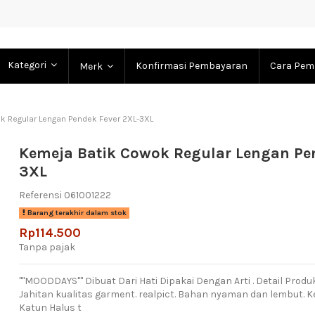
Kategori
Konfirmasi Pembayaran
Cara Pem
Merk
k Regular Lengan Pendek Fever 2XL-3XL
Kemeja Batik Cowok Regular Lengan Pen
3XL
Referensi
061001222
Barang terakhir dalam stok
Rp114.500
Tanpa pajak
""MOODDAYS"" Dibuat Dari Hati Dipakai Dengan Arti . Detail Produk
Jahitan kualitas garment. realpict. Bahan nyaman dan lembut. Ke
Katun Halus t