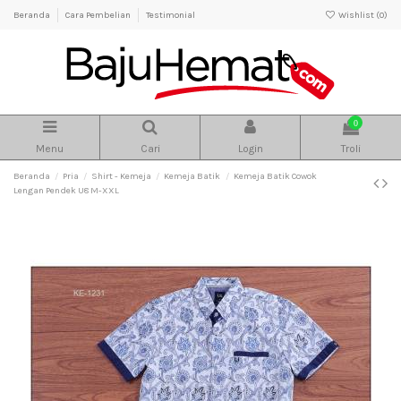
Beranda
Cara Pembelian
Testimonial
Wishlist (
0
)
0
Menu
Cari
Login
Troli
Beranda
Pria
Shirt - Kemeja
Kemeja Batik
Kemeja Batik Cowok
Lengan Pendek U8 M-XXL