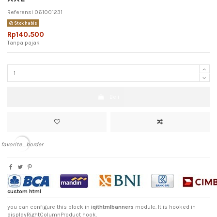
Referensi
061001231
Stok habis
Rp140.500
Tanpa pajak
Beli
favorite_border
custom html
you can configure this block in
iqithtmlbanners
module. It is hooked in
displayRightColumnProduct hook.