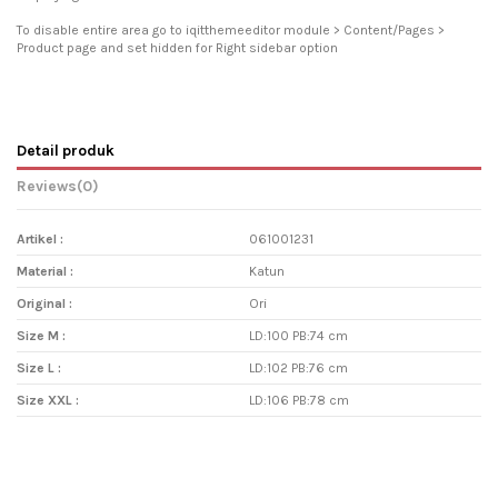
To disable entire area go to iqitthemeeditor module > Content/Pages >
Product page and set hidden for Right sidebar option
Detail produk
Reviews
(0)
Artikel :
061001231
Material :
Katun
Original :
Ori
Size M :
LD:100 PB:74 cm
Size L :
LD:102 PB:76 cm
Size XXL :
LD:106 PB:78 cm