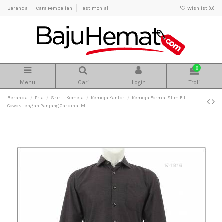
Beranda
Cara Pembelian
Testimonial
Wishlist (
0
)
0
Menu
Cari
Login
Troli
Beranda
Pria
Shirt - Kemeja
Kemeja Kantor
Kemeja Formal Slim Fit
Cowok Lengan Panjang Cardinal M