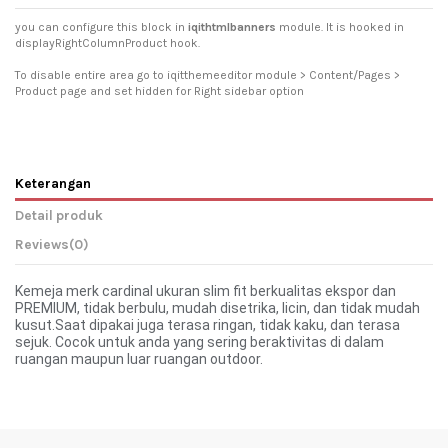
you can configure this block in
iqithtmlbanners
module. It is hooked in
displayRightColumnProduct hook.
To disable entire area go to iqitthemeeditor module > Content/Pages >
Product page and set hidden for Right sidebar option
Keterangan
Detail produk
Reviews
(0)
Kemeja merk cardinal ukuran
slim
fit berkualitas ekspor dan
PREMIUM, tidak berbulu, mudah disetrika, licin, dan tidak mudah
kusut.Saat dipakai juga terasa ringan, tidak kaku, dan terasa
sejuk. Cocok untuk anda yang sering beraktivitas di dalam
ruangan maupun luar ruangan outdoor.