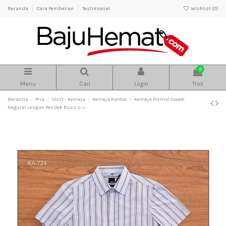
Beranda
Cara Pembelian
Testimonial
Wishlist (
0
)
0
Menu
Cari
Login
Troli
Beranda
Pria
Shirt - Kemeja
Kemeja Kantor
Kemeja Formal Cowok
Regular Lengan Pendek Buzz S-L