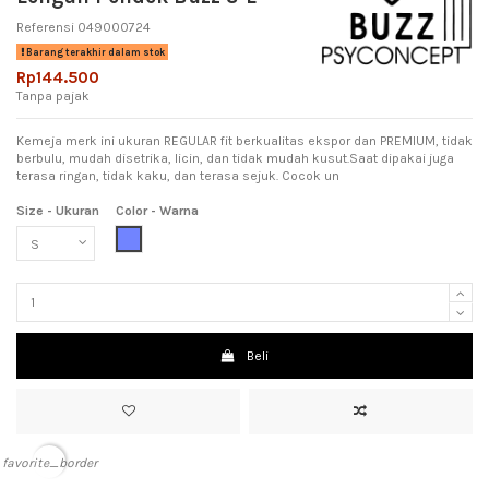
Referensi
049000724
Barang terakhir dalam stok
Rp144.500
Tanpa pajak
Kemeja merk ini ukuran REGULAR fit berkualitas ekspor dan PREMIUM, tidak
berbulu, mudah disetrika, licin, dan tidak mudah kusut.Saat dipakai juga
terasa ringan, tidak kaku, dan terasa sejuk. Cocok un
Size - Ukuran
Color - Warna
Light Blue (Biru Muda)
Beli
favorite_border