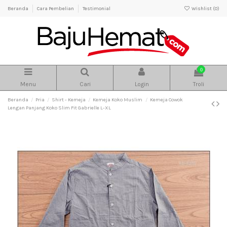
Beranda
Cara Pembelian
Testimonial
Wishlist (
0
)
0
Menu
Cari
Login
Troli
Beranda
Pria
Shirt - Kemeja
Kemeja Koko Muslim
Kemeja Cowok
Lengan Panjang Koko Slim Fit Gabrielle L-XL