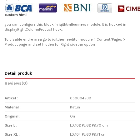
custom html
you can configure this block in
iqithtmlbanners
module. It is hooked in
displayRightColumnProduct hook.
To disable entire area go to iqitthemeeditor module > Content/Pages >
Product page and set hidden for Right sidebar option
Detail produk
Reviews
(0)
Artikel :
050004239
Material :
Katun
Original :
Ori
Size L :
LD:102 PL:62 PB:70 cm
Size XL :
LD:104 PL:63 PB:71 cm