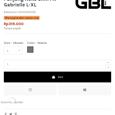
Gabrielle L-XL
Referensi
050004239
Barang terakhir dalam stok
Rp319.000
Tanpa pajak
Size - Ukuran
Color - Warna
Grey (Abu-Abu)
Beli
favorite_border