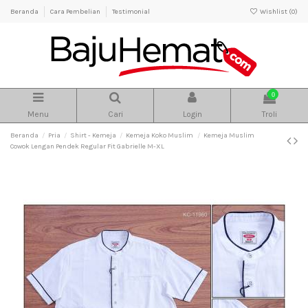
Beranda
Cara Pembelian
Testimonial
Wishlist (
0
)
0
Menu
Cari
Login
Troli
Beranda
Pria
Shirt - Kemeja
Kemeja Koko Muslim
Kemeja Muslim
Cowok Lengan Pendek Regular Fit Gabrielle M-XL