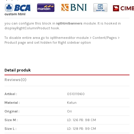
custom html
you can configure this block in
iqithtmlbanners
module. It is hooked in
displayRightColumnProduct hook.
To disable entire area go to iqitthemeeditor module > Content/Pages >
Product page and set hidden for Right sidebar option
Detail produk
Reviews
(0)
Artikel :
051011960
Material :
Katun
Original :
Ori
Size M :
LD: 126 PB: 98 CM
Size L :
LD: 128 PB: 99 CM