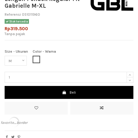
Gabrielle M-XL
Referensi
051011960
Stok tersedia
Rp319.500
Tanpa pajak
Size - Ukuran
Color - Warna
White (Putih)
Beli
favorite_border