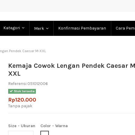
Kategori
Konfirmasi Pembayaran
Cara Pem
Merk
ngan Pendek Caesar M-XXL
Kemaja Cowok Lengan Pendek Caesar M
XXL
Referensi
051012006
Stok tersedia
Rp120.000
Tanpa pajak
Size - Ukuran
Color - Warna
White (Putih)