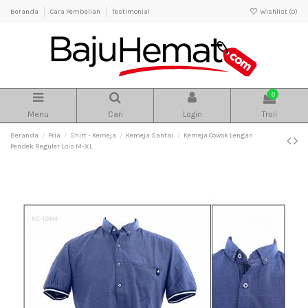
Beranda
Cara Pembelian
Testimonial
Wishlist (
0
)
0
Menu
Cari
Login
Troli
Beranda
Pria
Shirt - Kemeja
Kemeja Santai
Kemeja Cowok Lengan
Pendek Reguler Lois M-XL