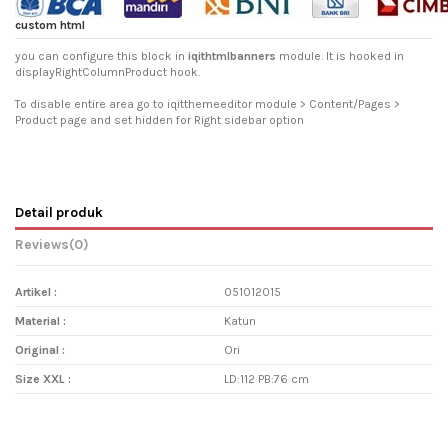
custom html
you can configure this block in
iqithtmlbanners
module. It is hooked in
displayRightColumnProduct hook.
To disable entire area go to iqitthemeeditor module > Content/Pages >
Product page and set hidden for Right sidebar option
Detail produk
Reviews
(0)
Artikel :
051012015
Material :
Katun
Original :
Ori
Size XXL :
LD:112 PB:76 cm