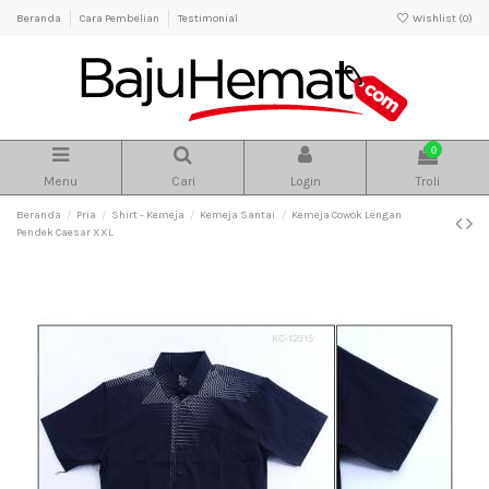
Beranda
Cara Pembelian
Testimonial
Wishlist (
0
)
0
Menu
Cari
Login
Troli
Beranda
Pria
Shirt - Kemeja
Kemeja Santai
Kemeja Cowok Lengan
Pendek Caesar XXL