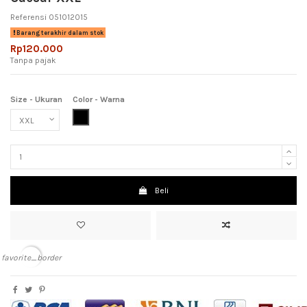
Referensi
051012015
Barang terakhir dalam stok
Rp120.000
Tanpa pajak
Size - Ukuran
Color - Warna
Black (Hitam)
Beli
favorite_border