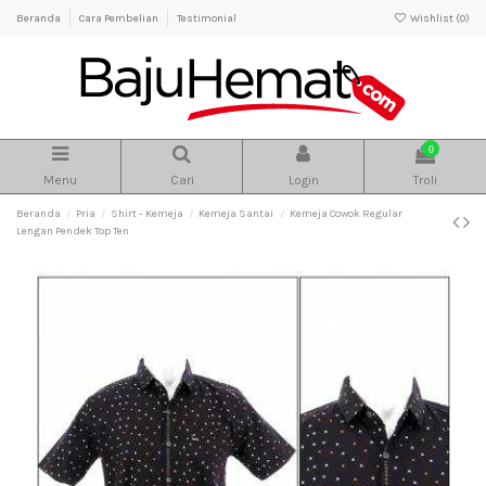
Beranda
Cara Pembelian
Testimonial
Wishlist (
0
)
0
Menu
Cari
Login
Troli
Beranda
Pria
Shirt - Kemeja
Kemeja Santai
Kemeja Cowok Regular
Lengan Pendek Top Ten