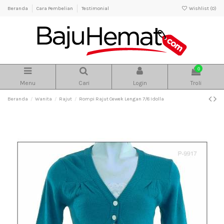
Beranda
Cara Pembelian
Testimonial
Wishlist (
0
)
0
Menu
Cari
Login
Troli
Beranda
Wanita
Rajut
Rompi Rajut Cewek Lengan 7/8 Idolla