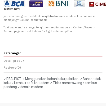
custom html
you can configure this block in
iqithtmlbanners
module. It is hooked in
displayRightColumnProduct hook.
To disable entire area go to iqitthemeeditor module > Content/Pages >
Product page and set hidden for Right sidebar option
Keterangan
Detail produk
Reviews
(0)
✓REALPICT ✓Menggunakan bahan baku pabrikan .
✓Bahan tidak
kaku ✓Lembut soft knit adem ✓Tidak menerawang / tembus
pandang ✓desain modern