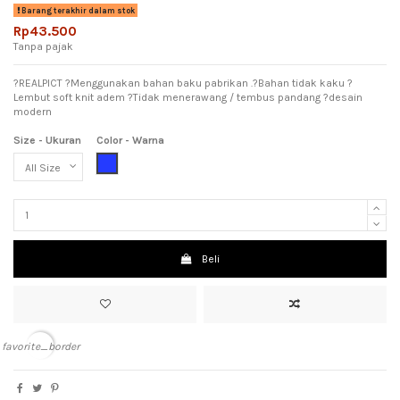
Barang terakhir dalam stok
Rp43.500
Tanpa pajak
?REALPICT ?Menggunakan bahan baku pabrikan .?Bahan tidak kaku ?
Lembut soft knit adem ?Tidak menerawang / tembus pandang ?desain
modern
Size - Ukuran
Color - Warna
Blue (Biru)
Beli
favorite_border