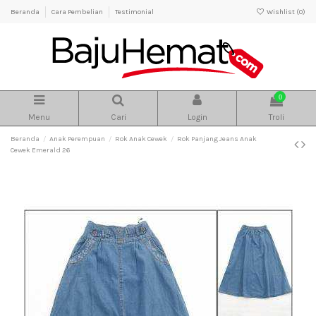
Beranda
Cara Pembelian
Testimonial
Wishlist (
0
)
0
Menu
Cari
Login
Troli
Beranda
Anak Perempuan
Rok Anak Cewek
Rok Panjang Jeans Anak
Cewek Emerald 26