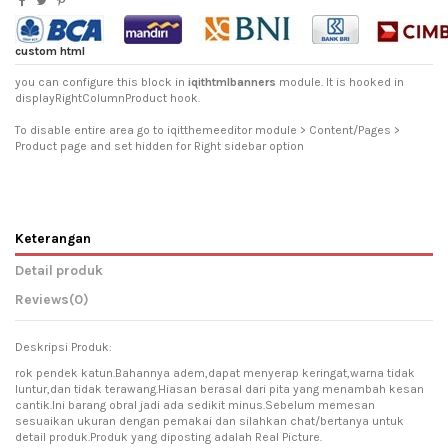
custom html
you can configure this block in
iqithtmlbanners
module. It is hooked in
displayRightColumnProduct hook.
To disable entire area go to iqitthemeeditor module > Content/Pages >
Product page and set hidden for Right sidebar option
Keterangan
Detail produk
Reviews
(0)
Deskripsi Produk:
rok pendek katun.Bahannya adem,dapat menyerap keringat,warna tidak
luntur,dan tidak terawang.Hiasan berasal dari pita yang menambah kesan
cantik.Ini barang obral jadi ada sedikit minus.Sebelum memesan
sesuaikan ukuran dengan pemakai dan silahkan chat/bertanya untuk
detail produk.Produk yang diposting adalah Real Picture.