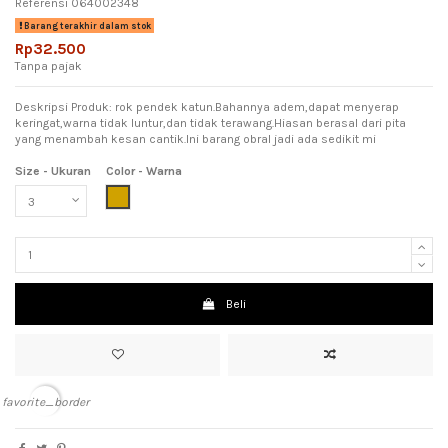
Referensi
064002348
Barang terakhir dalam stok
Rp32.500
Tanpa pajak
Deskripsi Produk: rok pendek katun.Bahannya adem,dapat menyerap
keringat,warna tidak luntur,dan tidak terawang.Hiasan berasal dari pita
yang menambah kesan cantik.Ini barang obral jadi ada sedikit mi
Size - Ukuran
Color - Warna
Light Brown (Coklat Muda)
Beli
favorite_border