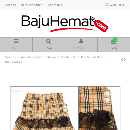
Beranda
Cara Pembelian
Testimonial
Wishlist (
0
)
0
Menu
Cari
Login
Troli
Beranda
Anak Perempuan
Rok Anak Cewek
Obral Rok Pendek Katun
Anak Cewek 3