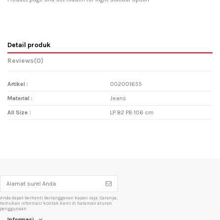
Detail produk
Reviews
(0)
Artikel :
002001655
Material :
Jeans
All Size :
LP:82 PB:106 cm
Anda dapat berhenti berlangganan kapan saja. Caranya,
temukan informasi kontak kami di halaman aturan
penggunaan.
Informasi