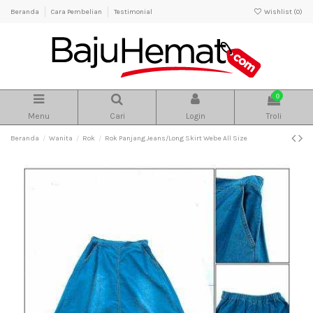
Beranda
Cara Pembelian
Testimonial
Wishlist (
0
)
0
Menu
Cari
Login
Troli
Beranda
Wanita
Rok
Rok Panjang Jeans/Long Skirt Webe All Size