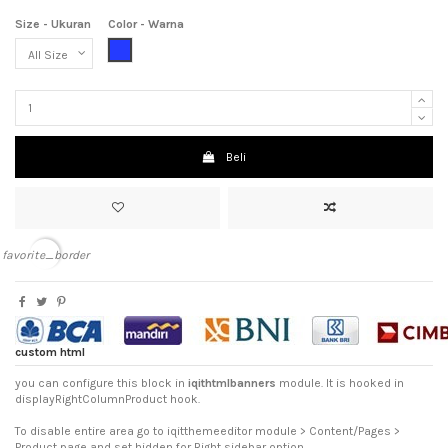
Size - Ukuran
Color - Warna
Blue (Biru)
Beli
favorite_border
custom html
you can configure this block in
iqithtmlbanners
module. It is hooked in
displayRightColumnProduct hook.
To disable entire area go to iqitthemeeditor module > Content/Pages >
Product page and set hidden for Right sidebar option