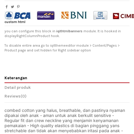
custom html
you can configure this block in
iqithtmlbanners
module. It is hooked in
displayRightColumnProduct hook.
To disable entire area go to iqitthemeeditor module > Content/Pages >
Product page and set hidden for Right sidebar option
Keterangan
Detail produk
Reviews
(0)
combed cotton yang halus, breathable, dan pastinya nyaman 
dipakai oleh anak - 
aman
 untuk anak berkulit sensitive - 
Regular fit dan crew neckline yang menjamin kenyamanan 
pemakaian - High quality elastics di bagian pinggang yans 
stretchable dan tidak akan menyebabkan iritasi pada anak - 