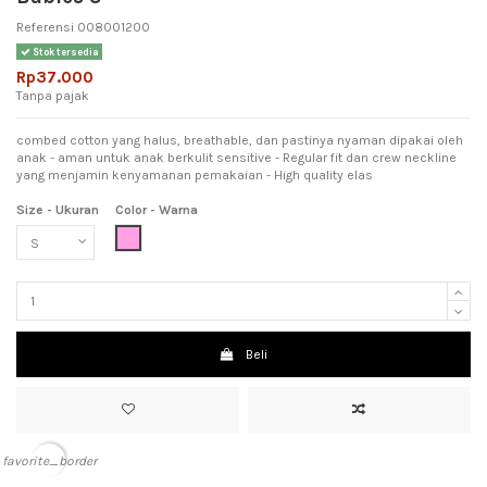
Referensi
008001200
Stok tersedia
Rp37.000
Tanpa pajak
combed cotton yang halus, breathable, dan pastinya nyaman dipakai oleh
anak - aman untuk anak berkulit sensitive - Regular fit dan crew neckline
yang menjamin kenyamanan pemakaian - High quality elas
Size - Ukuran
Color - Warna
Pink (Meah Muda)
Beli
favorite_border