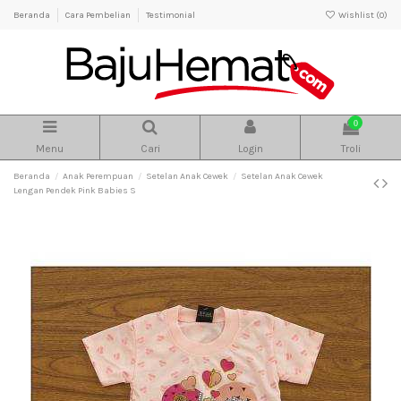
Beranda
Cara Pembelian
Testimonial
Wishlist (
0
)
0
Menu
Cari
Login
Troli
Beranda
Anak Perempuan
Setelan Anak Cewek
Setelan Anak Cewek
Lengan Pendek Pink Babies S