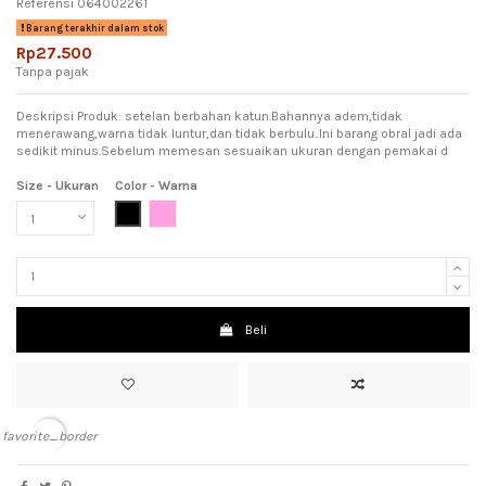
Referensi
064002261
Barang terakhir dalam stok
Rp27.500
Tanpa pajak
Deskripsi Produk: setelan berbahan katun.Bahannya adem,tidak
menerawang,warna tidak luntur,dan tidak berbulu..Ini barang obral jadi ada
sedikit minus.Sebelum memesan sesuaikan ukuran dengan pemakai d
Size - Ukuran
Color - Warna
Black (Hitam)
Pink (Meah Muda)
Beli
favorite_border