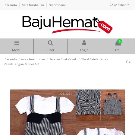
Beranda
Cara Pembelian
Testimonial
Wishlist (
0
)
0
Menu
Cari
Login
Troli
Beranda
Anak Perempuan
Setelan Anak Cewek
Obral Setelan Anak
Cewek Lengan Pendek 1-2