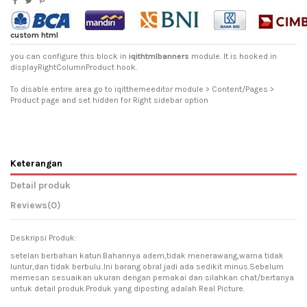
custom html
you can configure this block in
iqithtmlbanners
module. It is hooked in
displayRightColumnProduct hook.
To disable entire area go to iqitthemeeditor module > Content/Pages >
Product page and set hidden for Right sidebar option
Keterangan
Detail produk
Reviews
(0)
Deskripsi Produk:
setelan berbahan katun.Bahannya adem,tidak menerawang,warna tidak
luntur,dan tidak berbulu..Ini barang obral jadi ada sedikit minus.Sebelum
memesan sesuaikan ukuran dengan pemakai dan silahkan chat/bertanya
untuk detail produk.Produk yang diposting adalah Real Picture.