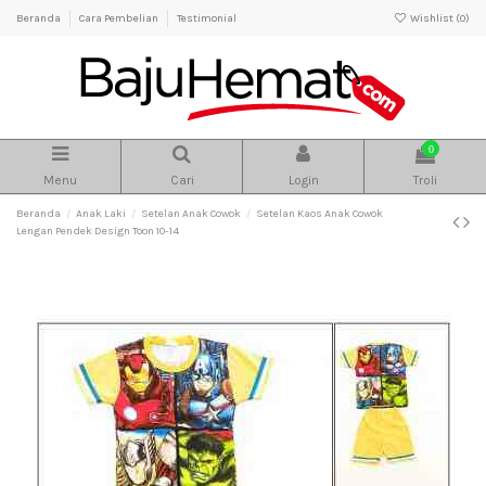
Beranda
Cara Pembelian
Testimonial
Wishlist (
0
)
0
Menu
Cari
Login
Troli
Beranda
Anak Laki
Setelan Anak Cowok
Setelan Kaos Anak Cowok
Lengan Pendek Design Toon 10-14