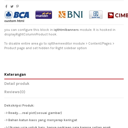
custom html
you can configure this block in
iqithtmlbanners
module. It is hooked in
displayRightColumnProduct hook.
To disable entire area go to iqitthemeeditor module > Content/Pages >
Product page and set hidden for Right sidebar option
Keterangan
Detail produk
Reviews
(0)
Dekskripsi Produk:
-> Ready.....real pict(sesuai gambar)
-> Bahan katun kaos yang menyerap keringat
-> Ukuran usia untuk baju hanya perkiaan saja karena setiap anak