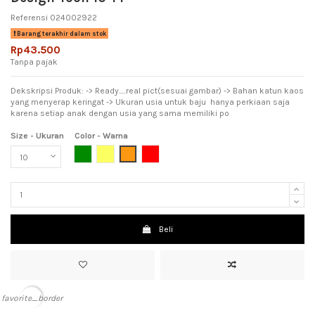
Referensi
024002922
Barang terakhir dalam stok
Rp43.500
Tanpa pajak
Dekskripsi Produk: -> Ready.....real pict(sesuai gambar) -> Bahan katun kaos
yang menyerap keringat -> Ukuran usia untuk baju hanya perkiaan saja
karena setiap anak dengan usia yang sama memiliki po
Size - Ukuran
Color - Warna
Dark Green (Hijau Tua)
Yellow (Kuning)
Orange (jingga)
Red (Merah)
Beli
favorite_border