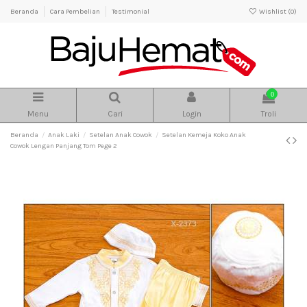
Beranda
Cara Pembelian
Testimonial
Wishlist (
0
)
0
Menu
Cari
Login
Troli
Beranda
Anak Laki
Setelan Anak Cowok
Setelan Kemeja Koko Anak
Cowok Lengan Panjang Tom Pege 2