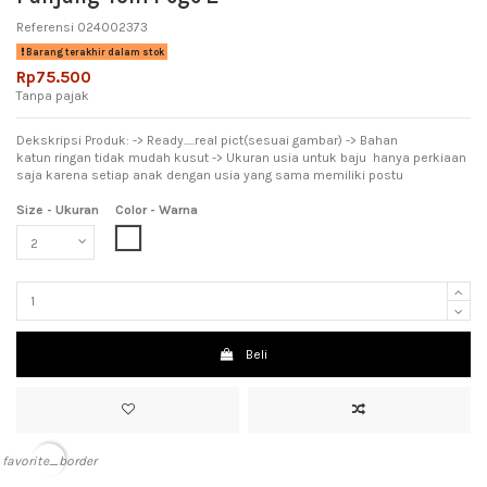
Referensi
024002373
Barang terakhir dalam stok
Rp75.500
Tanpa pajak
Dekskripsi Produk: -> Ready.....real pict(sesuai gambar) -> Bahan
katun ringan tidak mudah kusut -> Ukuran usia untuk baju hanya perkiaan
saja karena setiap anak dengan usia yang sama memiliki postu
Size - Ukuran
Color - Warna
White (Putih)
Beli
favorite_border