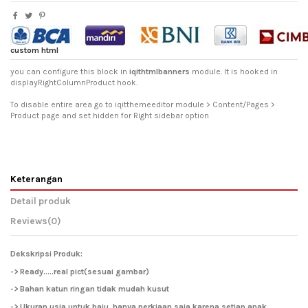
custom html
you can configure this block in
iqithtmlbanners
module. It is hooked in
displayRightColumnProduct hook.
To disable entire area go to iqitthemeeditor module > Content/Pages >
Product page and set hidden for Right sidebar option
Keterangan
Detail produk
Reviews
(0)
Dekskripsi Produk:
-> Ready.....real pict(sesuai gambar)
-> Bahan katun ringan tidak mudah kusut
-> Ukuran usia untuk baju hanya perkiaan saja karena setiap anak