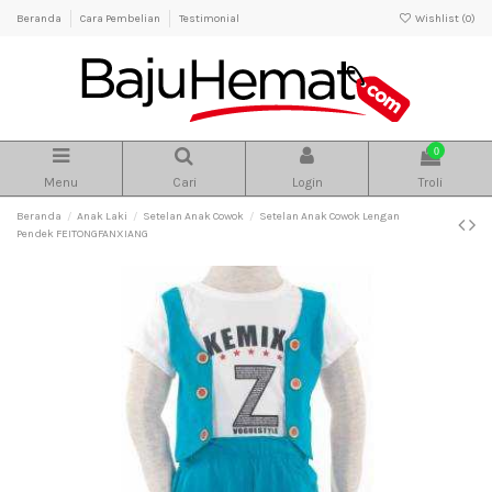
Beranda
Cara Pembelian
Testimonial
Wishlist (
0
)
0
Menu
Cari
Login
Troli
Beranda
Anak Laki
Setelan Anak Cowok
Setelan Anak Cowok Lengan
Pendek FEITONGFANXIANG