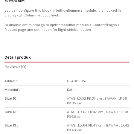
custom html
you can configure this block in
iqithtmlbanners
module. It is hooked in
displayRightColumnProduct hook.
To disable entire area go to iqitthemeeditor module > Content/Pages >
Product page and set hidden for Right sidebar option
Detail produk
Reviews
(0)
Artikel :
024002057
Material :
Katun
Size 10 :
ATAS: LD:52 PB:37 cm , BAWAH: LP:36
PB:35 cm
Size 12 :
ATAS : LD:62 PB:42 cm , BAWAH : LP:40
PB:39 cm
Size 13 :
ATAS : LD:64 PB:45 cm , BAWAH : LP:42
PB:43 cm