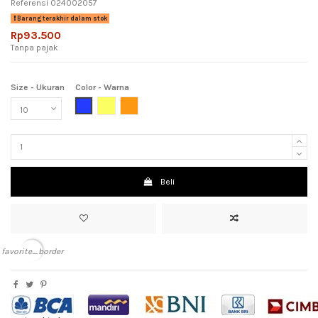
Referensi
024002057
Barang terakhir dalam stok
Rp93.500
Tanpa pajak
Size - Ukuran
Color - Warna
Blue (Biru)
Yellow (Kuning)
Orange (jingga)
Beli
favorite_border