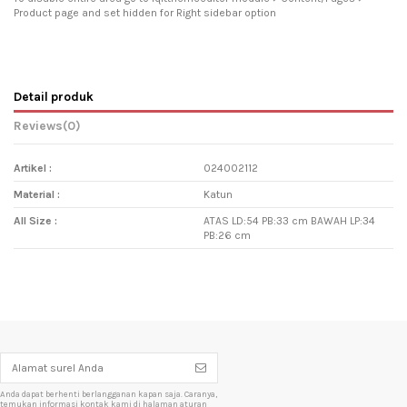
Product page and set hidden for Right sidebar option
Detail produk
Reviews
(0)
Artikel :
024002112
Material :
Katun
All Size :
ATAS LD:54 PB:33 cm BAWAH LP:34
PB:26 cm
Anda dapat berhenti berlangganan kapan saja. Caranya,
temukan informasi kontak kami di halaman aturan