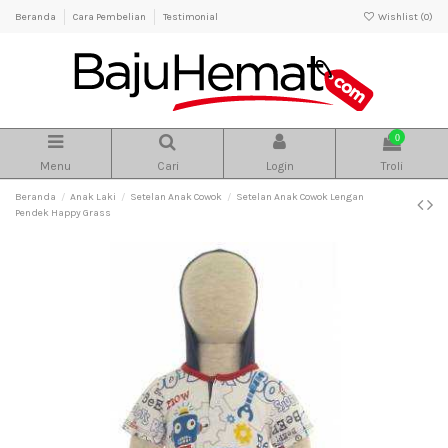
Beranda
Cara Pembelian
Testimonial
Wishlist (
0
)
0
Menu
Cari
Login
Troli
Beranda
Anak Laki
Setelan Anak Cowok
Setelan Anak Cowok Lengan
Pendek Happy Grass