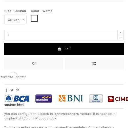
Size - Ukuran
Color - Warna
White (Putih)
Beli
favorite_border
custom html
you can configure this block in
iqithtmlbanners
module. It is hooked in
displayRightColumnProduct hook.
To disable entire area go to iqitthemeeditor module > Content/Pages >