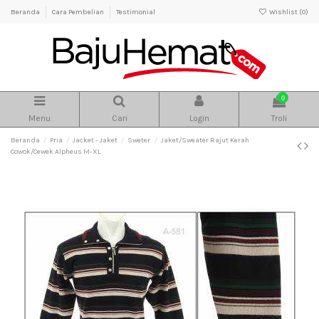
Beranda
Cara Pembelian
Testimonial
Wishlist (
0
)
0
Menu
Cari
Login
Troli
Beranda
Pria
Jacket - Jaket
Sweter
Jaket/Sweater Rajut Kerah
Cowok/Cewek Alpheus M-XL