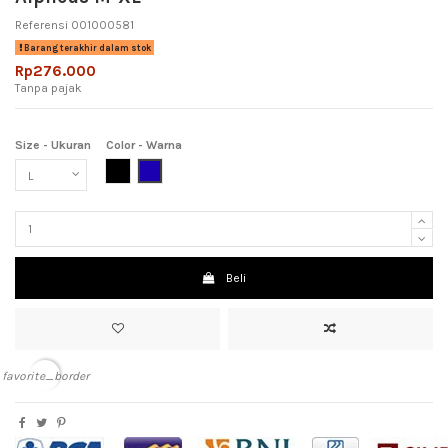
Referensi
001000581
Barang terakhir dalam stok
Rp276.000
Tanpa pajak
Size - Ukuran
Color - Warna
Black (Hitam)
Dark Blue (Biru Tua)
Beli
favorite_border