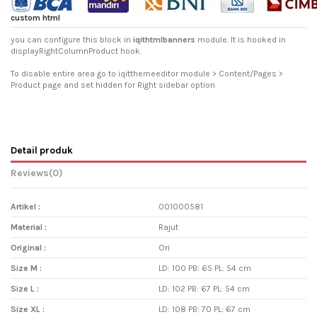
custom html
you can configure this block in
iqithtmlbanners
module. It is hooked in
displayRightColumnProduct hook.
To disable entire area go to iqitthemeeditor module > Content/Pages >
Product page and set hidden for Right sidebar option
Detail produk
Reviews
(0)
Artikel :
001000581
Material :
Rajut
Original :
Ori
Size M :
LD: 100 PB: 65 PL: 54 cm
Size L :
LD: 102 PB: 67 PL: 54 cm
Size XL :
LD: 108 PB: 70 PL: 67 cm