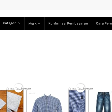
Kategori
Konfirmasi Pembayaran
Cara Pem
Merk
favorite_border
favorite_border