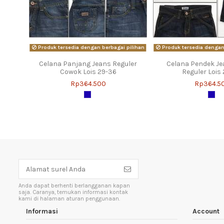
Produk tersedia dengan berbagai pilihan
Produk tersedia dengan 
Celana Panjang Jeans Reguler
Celana Pendek J
Cowok Lois 29-36
Reguler Lois
Rp364.500
Rp364.5
Anda dapat berhenti berlangganan kapan
saja. Caranya, temukan informasi kontak
kami di halaman aturan penggunaan.
Informasi
Account