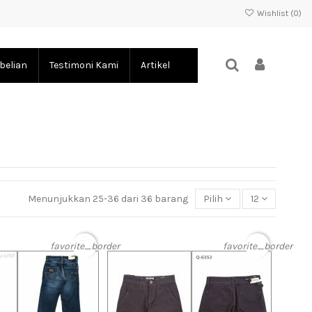
Wishlist (
0
)
belian
Testimoni Kami
Artikel
Menunjukkan 25-36 dari 36 barang
Pilih
12
favorite_border
favorite_border