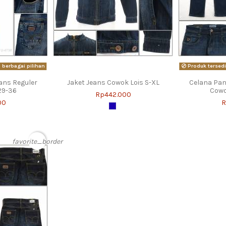
berbagai pilihan
Produk tersedi
ans Reguler
Jaket Jeans Cowok Lois S-XL
Celana Pan
29-36
Cowo
Rp442.000
00
R
favorite_border