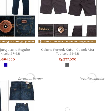
a dengan berbagai pilihan
Produk tersedia dengan berbagai pilihan
jang Jeans Reguler
Celana Pendek Katun Cowok Abu
k Lois 27-38
Tua Lois 29-38
p364.500
Rp297.000
favorite_border
favorite_border