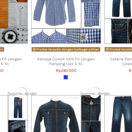
is
Produk tersedia dengan berbagai pilihan
Produk tersedi
 Fit Lengan
Kemeja Cowok Slim Fit Lengan
Celana Pan
 S-XL
Panjang Lois S-XL
Cowo
00
Rp282.500
R
favorite_border
favorite_border