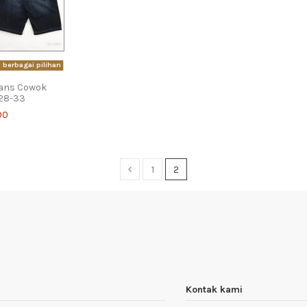
berbagai pilihan
eans Cowok
 28-33
00
1
2
Kontak kami