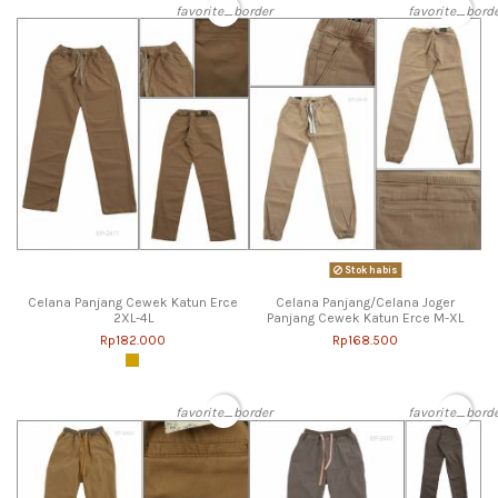
favorite_border
favorite_bord
Stok habis
Celana Panjang Cewek Katun Erce
Celana Panjang/Celana Joger
2XL-4L
Panjang Cewek Katun Erce M-XL
Rp182.000
Rp168.500
favorite_border
favorite_bord