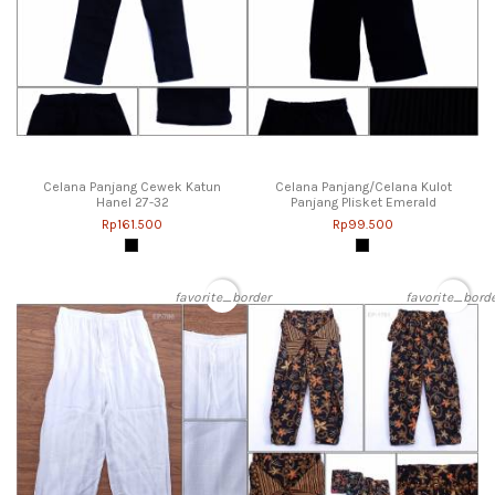
Celana Panjang Cewek Katun
Celana Panjang/Celana Kulot
Hanel 27-32
Panjang Plisket Emerald
Rp161.500
Rp99.500
favorite_border
favorite_bord