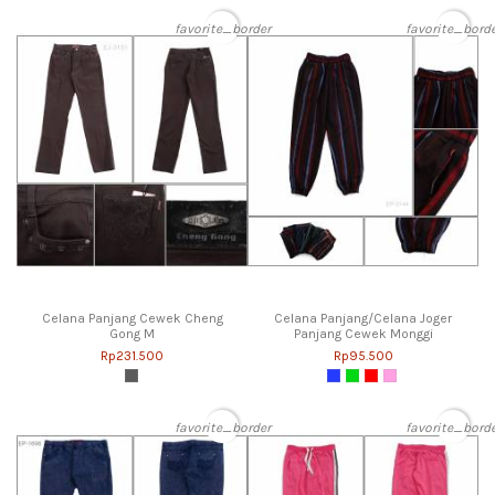
favorite_border
favorite_bord
Celana Panjang Cewek Cheng
Celana Panjang/Celana Joger
Gong M
Panjang Cewek Monggi
Rp231.500
Rp95.500
favorite_border
favorite_bord