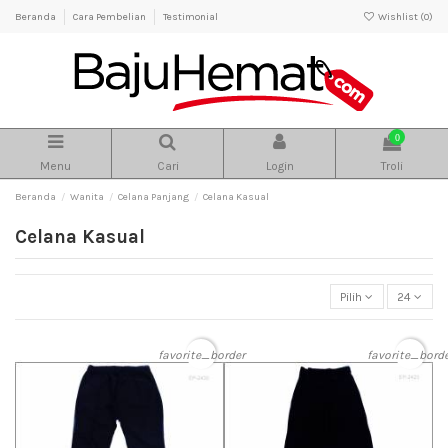
Beranda
Cara Pembelian
Testimonial
Wishlist (
0
)
0
Menu
Cari
Login
Troli
Beranda
Wanita
Celana Panjang
Celana Kasual
Celana Kasual
Pilih
24
favorite_border
favorite_bord