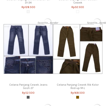
31-34
Cewek
Rp128.500
Rp32.500
favorite_border
favorite_bord
Celana Panjang Cewek Jeans
Celana Panjang Cewek Rib Kolor
Gosh 27
Red-up M-L
Rp52.500
Rp168.500