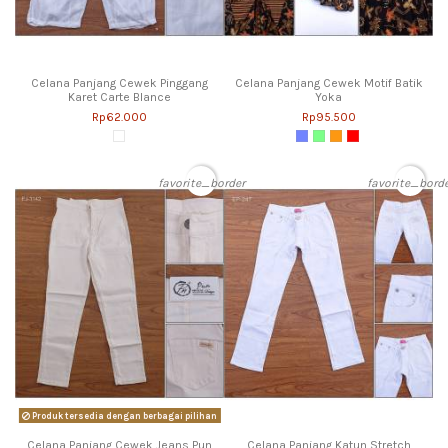
Celana Panjang Cewek Pinggang
Celana Panjang Cewek Motif Batik
Karet Carte Blance
Yoka
Rp62.000
Rp95.500
favorite_border
favorite_bord
Produk tersedia dengan berbagai pilihan
Celana Panjang Cewek Jeans Pun
Celana Panjang Katun Stretch