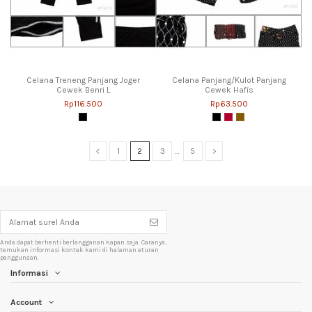
Celana Treneng Panjang Joger
Celana Panjang/Kulot Panjang
Cewek Benri L
Cewek Hafis
Rp116.500
Rp63.500
1
2
3
…
5
Anda dapat berhenti berlangganan kapan saja. Caranya,
temukan informasi kontak kami di halaman aturan
penggunaan.
Informasi
Account