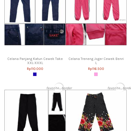
Celana Panjang Katun Cewek Take
Celana Treneng Joger Cewek Benri
XXL-XXXL
L
Rp110.000
Rp116.500
favorite_border
favorite_bord