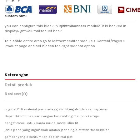
custom html
you can configure this block in
iqithtmlbanners
module. It is hooked in
displayRightColumnProduct hook.
To disable entire area go to iqitthemeeditor module > Content/Pages >
Product page and set hidden for Right sidebar option
Keterangan
Detail produk
Reviews
(0)
original DLN material jeans ada yg slimfit,reguler dan skinny jeans
dapat dikombinasikan dengan kaos oblong maupun kemeja
sangat cocok untuk kaula muda, model slim fit
jenis jeans yang digunakan adalah jeans rigid stretch/tidak melar
gambar yang dicantumkan adalah real pict