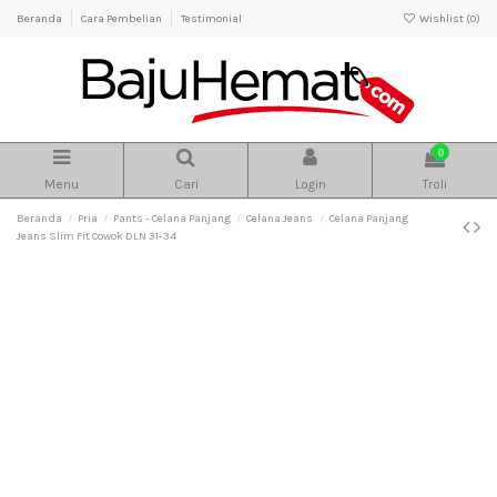
Beranda
Cara Pembelian
Testimonial
Wishlist (
0
)
0
Menu
Cari
Login
Troli
Beranda
Pria
Pants - Celana Panjang
Celana Jeans
Celana Panjang
Jeans Slim Fit Cowok DLN 31-34