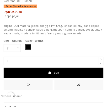
Referensi
021003478
Barang terakhir dalam stok
Rp188.500
Tanpa pajak
original DLN material jeans ada yg slimfit,reguler dan skinny jeans dapat
dikombinasikan dengan kaos oblong maupun kemeja sangat cocok untuk
kaula muda, model slim fit jenis jeans yang digunakan adal
Size - Ukuran
Color - Warna
Black (Hitam)
Beli
favorite_border