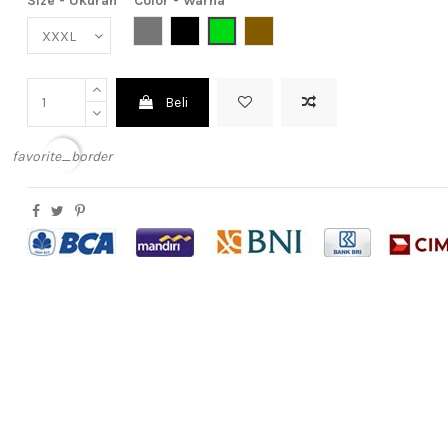
Size - Ukuran
Color - Warna
Grey (Abu-Abu)
Black (Hitam)
Green (Hijau)
Brown (Coklat)
Beli
favorite_border