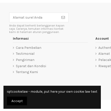
Anda dapat berhenti berlangganan kapan
saja. Caranya, temukan informasi kontak
kami di halaman aturan penggunaan.
Informasi
Account
Cara Pembelian
Authent
Testimonial
Alamat
Pengiriman
Pelaca
Syarat dan Kondisi
Riwayat
Tentang Kami
iqitcookielaw - module, put here your own cookie law text
Accept