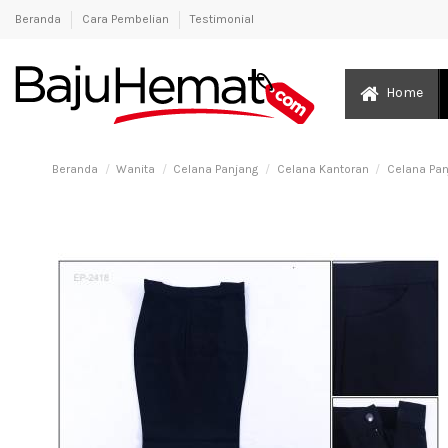
Beranda
Cara Pembelian
Testimonial
Home
Beranda
Wanita
Celana Panjang
Celana Kantoran
Celana Pa