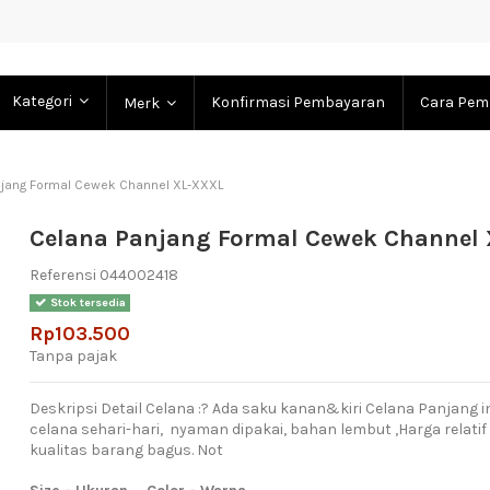
Kategori
Konfirmasi Pembayaran
Cara Pem
Merk
njang Formal Cewek Channel XL-XXXL
Celana Panjang Formal Cewek Channel
Referensi
044002418
Stok tersedia
Rp103.500
Tanpa pajak
Deskripsi Detail Celana :? Ada saku kanan&kiri Celana Panjang 
celana sehari-hari, nyaman dipakai, bahan lembut ,Harga relati
kualitas barang bagus. Not