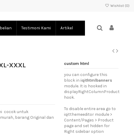
Wishlist (
0
)
belian
Testimoni Kami
Artikel
custom html
 XL-XXXL
you can configure this
block in
iqithtmlbanners
module. It is hooked in
displayRightColumnProduct
hook.
To disable entire area go to
ini cocok untuk
iqitthemeeditor module >
f murah, barang Original dan
Content/Pages > Product
page and set hidden for
Right sidebar option