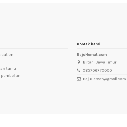
Kontak kami
ication
BajuHemat.com
Blitar - Jawa Timur
kan tamu
085706770000
 pembelian
BajuHemat@gmail.com