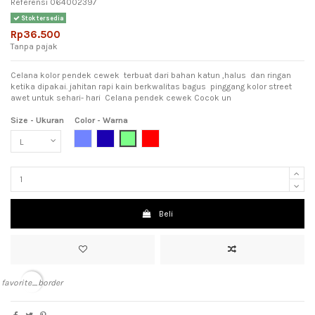
Referensi
064002397
Stok tersedia
Rp36.500
Tanpa pajak
Celana kolor pendek cewek terbuat dari bahan katun ,halus dan ringan
ketika dipakai. jahitan rapi kain berkwalitas bagus pinggang kolor street
awet untuk sehari- hari Celana pendek cewek Cocok un
Size - Ukuran
Color - Warna
Light Blue (Biru Muda)
Dark Blue (Biru Tua)
Light Green (Hijau Muda)
Red (Merah)
Beli
favorite_border