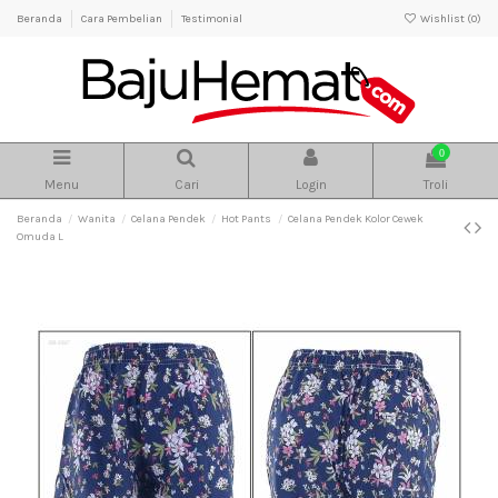
Beranda
Cara Pembelian
Testimonial
Wishlist (
0
)
0
Menu
Cari
Login
Troli
Beranda
Wanita
Celana Pendek
Hot Pants
Celana Pendek Kolor Cewek
Omuda L