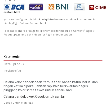
custom html
you can configure this block in
iqithtmlbanners
module. It is hooked in
displayRightColumnProduct hook.
To disable entire area go to iqitthemeeditor module > Content/Pages >
Product page and set hidden for Right sidebar option
Keterangan
Detail produk
Reviews
(0)
Celana kolor pendek ceek terbuat dari bahan katun ,halus dan
ringan ketika dipakai. jahitan rapi kain berkwalitas bagus
pinggang kolor street awet untuk sehari- hari
Celana pendek cwek Cocok untuk santai
Cocok untuk olah raga