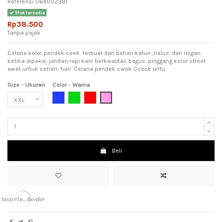
Referensi
064002391
Stok tersedia
Rp38.500
Tanpa pajak
Celana kolor pendek ceek terbuat dari bahan katun ,halus dan ringan
ketika dipakai. jahitan rapi kain berkwalitas bagus pinggang kolor street
awet untuk sehari- hari Celana pendek cwek Cocok untu
Size - Ukuran
Color - Warna
Blue (Biru)
Green (Hijau)
Red (Merah)
Pink (Meah Muda)
Beli
favorite_border