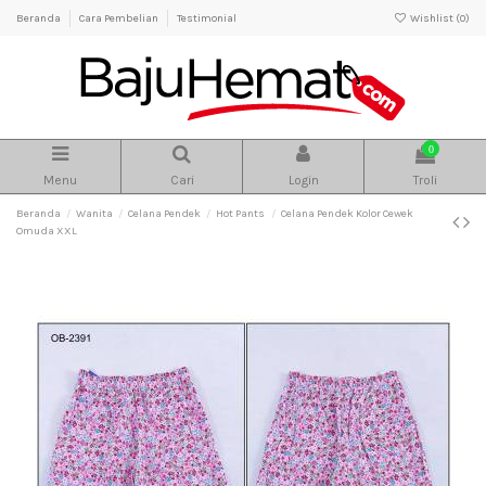
Beranda
Cara Pembelian
Testimonial
Wishlist (
0
)
0
Menu
Cari
Login
Troli
Beranda
Wanita
Celana Pendek
Hot Pants
Celana Pendek Kolor Cewek
Omuda XXL