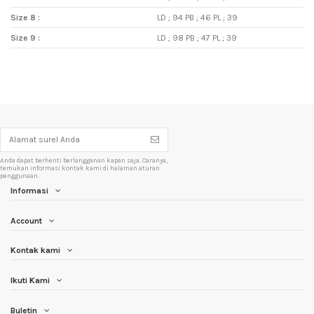
Size 8 :
LD ; 94 PB ; 46 PL ; 39
Size 9 :
LD ; 98 PB ; 47 PL ; 39
Anda dapat berhenti berlangganan kapan saja. Caranya,
temukan informasi kontak kami di halaman aturan
penggunaan.
Informasi
Account
Kontak kami
Ikuti Kami
Buletin