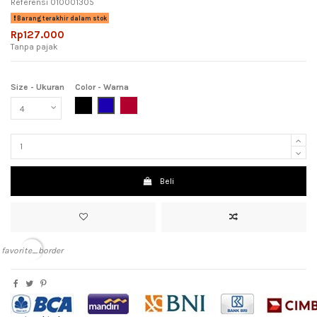
Referensi
010001305
Barang terakhir dalam stok
Rp127.000
Tanpa pajak
Size - Ukuran
Color - Warna
Black (Hitam)
Dark Blue (Biru Tua)
Maroon (Merah Hati)
Beli
favorite_border