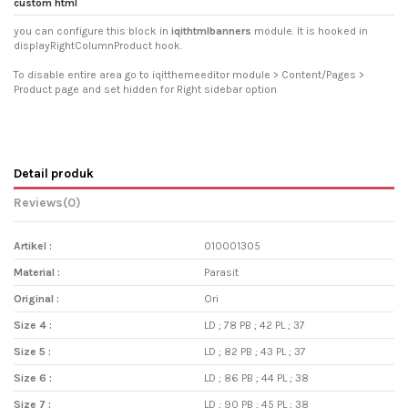
custom html
you can configure this block in
iqithtmlbanners
module. It is hooked in
displayRightColumnProduct hook.
To disable entire area go to iqitthemeeditor module > Content/Pages >
Product page and set hidden for Right sidebar option
Detail produk
Reviews
(0)
Artikel :
010001305
Material :
Parasit
Original :
Ori
Size 4 :
LD ; 78 PB ; 42 PL ; 37
Size 5 :
LD ; 82 PB ; 43 PL ; 37
Size 6 :
LD ; 86 PB ; 44 PL ; 38
Size 7 :
LD ; 90 PB ; 45 PL ; 38