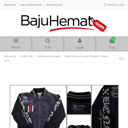
Beranda
Cara Pembelian
Testimonial
Wishlist (
0
)
0
Menu
Cari
Login
Troli
Beranda
Anak Laki
Jaket Anak Cowok
Jaket Parasit Anak Cowok X-Bens
4-9