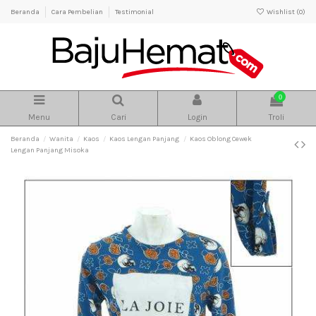
Beranda
Cara Pembelian
Testimonial
Wishlist (
0
)
0
Menu
Cari
Login
Troli
Beranda
Wanita
Kaos
Kaos Lengan Panjang
Kaos Oblong Cewek
Lengan Panjang Misoka