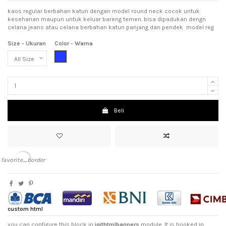
kaos regular berbahan katun dengan model round neck cocok untuk
keseharian maupun untuk keluar bareng temen. bisa dipadukan dengn
celana jeans atau celana berbahan katun panjang dan pendek model reg
Size - Ukuran
Color - Warna
Blue (Biru)
Beli
favorite_border
custom html
you can configure this block in
iqithtmlbanners
module. It is hooked in