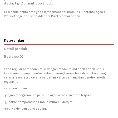
displayRightColumnProduct hook.
To disable entire area go to iqitthemeeditor module > Content/Pages >
Product page and set hidden for Right sidebar option
Keterangan
Detail produk
Reviews
(0)
kaos regular berbahan katun dengan model round neck cocok untuk
keseharian maupun untuk keluar bareng temen. bisa dipadukan dengn
celana jeans atau celana berbahan katun panjang dan pendek model
regular fit
cara pencucian:
-jangan menggunakan pemutih agar serat kain tetap terjaga
-gunakan temperatur air maksimum 45 derajat
-setrika dengan suhu sedang