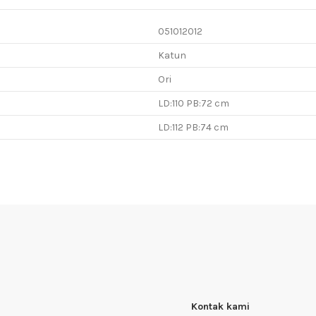
051012012
Katun
Ori
LD:110 PB:72 cm
LD:112 PB:74 cm
Kontak kami