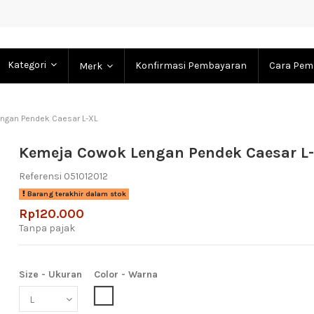
Kategori
Konfirmasi Pembayaran
Cara Pem
Merk
ngan Pendek Caesar L-XL
Kemeja Cowok Lengan Pendek Caesar L
Referensi
051012012
Barang terakhir dalam stok
Rp120.000
Tanpa pajak
Size - Ukuran
Color - Warna
White (Putih)