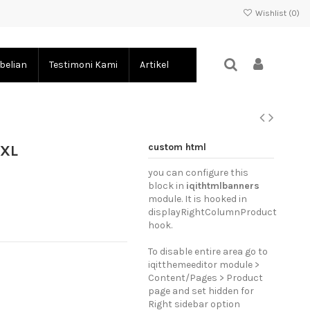
Wishlist (
0
)
belian
Testimoni Kami
Artikel
custom html
-XL
you can configure this
block in
iqithtmlbanners
module. It is hooked in
displayRightColumnProduct
hook.
To disable entire area go to
iqitthemeeditor module >
Content/Pages > Product
page and set hidden for
Right sidebar option