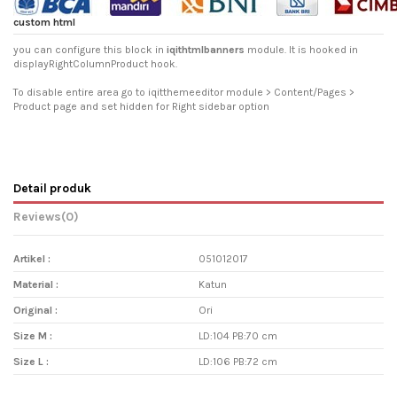
custom html
you can configure this block in
iqithtmlbanners
module. It is hooked in
displayRightColumnProduct hook.
To disable entire area go to iqitthemeeditor module > Content/Pages >
Product page and set hidden for Right sidebar option
Detail produk
Reviews
(0)
Artikel :
051012017
Material :
Katun
Original :
Ori
Size M :
LD:104 PB:70 cm
Size L :
LD:106 PB:72 cm