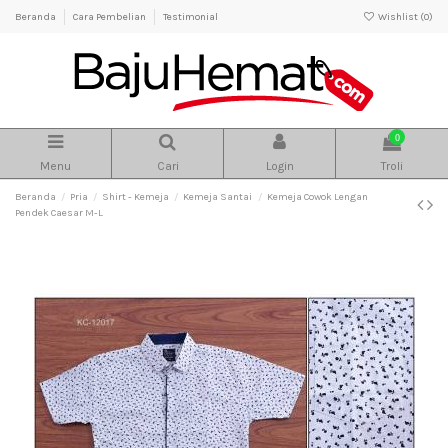
Beranda
Cara Pembelian
Testimonial
Wishlist (
0
)
0
Menu
Cari
Login
Troli
Beranda
Pria
Shirt - Kemeja
Kemeja Santai
Kemeja Cowok Lengan
Pendek Caesar M-L