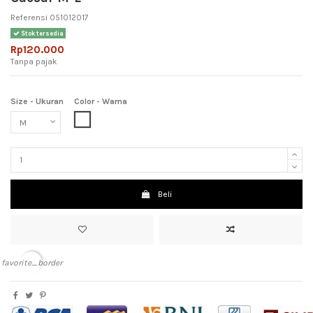
Referensi
051012017
Stok tersedia
Rp120.000
Tanpa pajak
Size - Ukuran
Color - Warna
White (Putih)
Beli
favorite_border