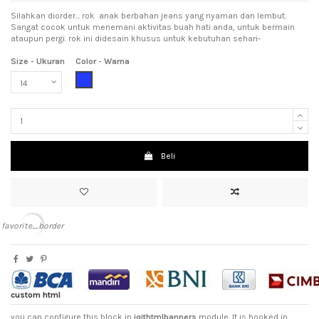
Silahkan diorder... rok anak berbahan jeans yang nyaman dan lembut.
Sangat cocok untuk menemani aktivitas buah hati anda, untuk bermain
ataupun pergi. rok ini didesain khusus untuk kebutuhan sehari-
Size - Ukuran
Color - Warna
Blue (Biru)
Beli
favorite_border
custom html
you can configure this block in
iqithtmlbanners
module. It is hooked in