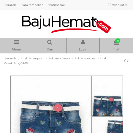
Beranda
Cara Pembelian
Testimonial
Wishlist (
0
)
0
Menu
Cari
Login
Troli
Beranda
Anak Perempuan
Rok Anak Cewek
Rok Pendek Jeans Anak
Cewek Pinky 14-18