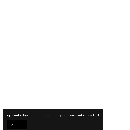
iqitcookielaw - module, put here your own cookie law text
Accept